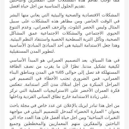
تقديم الحلول المناسبة من اجل حياة افضل.
المشكلات الاقتصادية والصحية والبيئية التي يعاني منها البشر
في الوقت الحاضر. ومن مظاهر هذه المشكلات على سبيل
المثال وليس الحصر التلوث، والزحف العمراني، وعدم التنوع
الحيوى الاجتماعي والمشكلات الاجتماعية عمق المشاكل
الصحية، وتآكل التربة السطحية الخصبة واستنفاد النظم البيئية.
وهذا جعل الاستدامة البيئية هى أحد المبادئ المبادئ الأساسية
لتطوير المدن المستقبلية.
في هذا السياق، يعد التصميم العمراني هو المبدأ الأساسي
لكيفية تشكيل مدننا. نظرًا لأن ما يقرب من نصف الطاقة
المستهلكة قد تصل إلى حوالى 65% في المدن ومناطق البناء
العمراني، فمن الضروري تجنب الأخطاء في التصميم في
المراحل المبكرة من أجل امتلاك مدن أكثر استدامة. تنعكس
فكرة العمران الأخضر على الاستراتيجيات العملية التي تركز
على زيادة الاستدامة خارج نطاق المباني الفردية وداخلها.
من اجل هذا تبادر ايريك بالإعلان عن عدد خاص في مجلة باحث
بعنوان " العمارة الخضراء كمدخل للتصميم البيئي في مواجهة
التغيرات المناخية" ومن اجل حياة أفضل فان هذا العدد جاء الي
الباحثين والمفكرين منهم المعماريين والمخططين وجميع