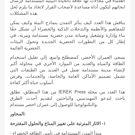
العلماء في مجالات لها علاقة بالحياة البيئية المستدامة لإرسال
ابحاثهم لتكون أداة مساعدة لأصحاب القرار لاتخاذ ما يلزم لحل
هذه المشكلات.
يناقش هذا العدد كيف يتأثر التمدن بنماذج البيئة وكيف يمكن
للمفاهيم والأنظمة والتدخلات الذكية والخضراء أن تشكل حقًا
بناء وإدارة وتشغيل وصيانة مدن حضرية مستدامة ومرنة، في
إطار كل من التطورات الحضرية الجديدة وتحول البيئات
الحضرية القائمة.
يسعى العمران الأخضر، كمصطلح واسع، إلى تقليل استخدام
الطاقة والمياه والعديد من الموارد الأخرى في محاولة أكبر
لإنشاء مدينة مستدامة تعمل في العديد من الطبقات التي
تشمل تصميم الأماكن العامة والخاصة، والخدمات، وفرض
أسلوب حياة أكثر كفاءة.
من هذا المنطلق، تطلق IEREK Press هذا العدد من مجلة
باحث لتدعو المهندسين والباحثين لتقديم أحدث الطرق
والتكنولوجيا للوصول إلى عمران اخضر مستدام.
:
المحاور
١
-
الاثار المترتبة على تغيير المناخ والحلول المقترحة
- مبدأ المدن المستدامة فى تأمين الطاقة الخضراء